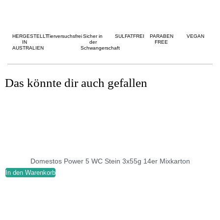
HERGESTELLT
Tierversuchsfrei
Sicher in
SULFATFREI
PARABEN
VEGAN
IN
der
FREE
AUSTRALIEN
Schwangerschaft
Das könnte dir auch gefallen
Domestos Power 5 WC Stein 3x55g 14er Mixkarton
In den Warenkorb
I