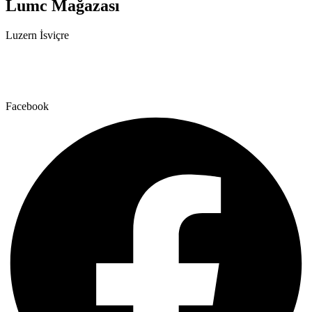
Lumc Mağazası
Luzern İsviçre
+41 79 159 66 66
info@lumc.ch
Facebook