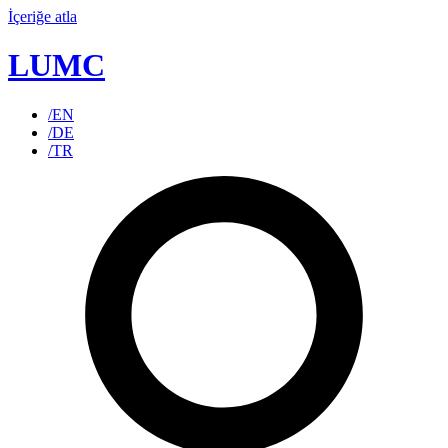
İçeriğe atla
LUMC
/EN
/DE
/TR