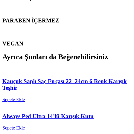
PARABEN İÇERMEZ
VEGAN
Ayrıca Şunları da Beğenebilirsiniz
Kauçuk Saplı Saç Fırçası 22–24cm 6 Renk Karışık
Teşhir
Sepete Ekle
Always Ped Ultra 14’lü Karışık Kutu
Sepete Ekle